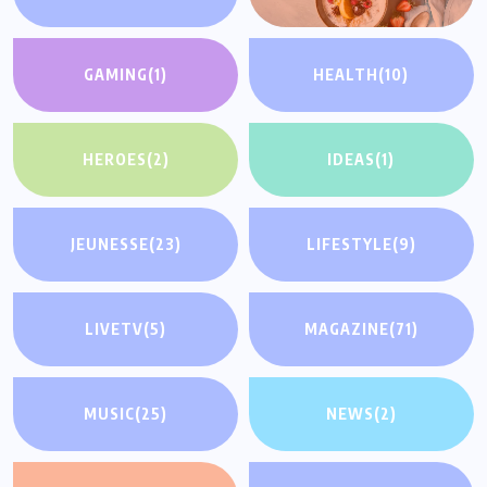
GAMING
(1)
HEALTH
(10)
HEROES
(2)
IDEAS
(1)
JEUNESSE
(23)
LIFESTYLE
(9)
LIVETV
(5)
MAGAZINE
(71)
MUSIC
(25)
NEWS
(2)