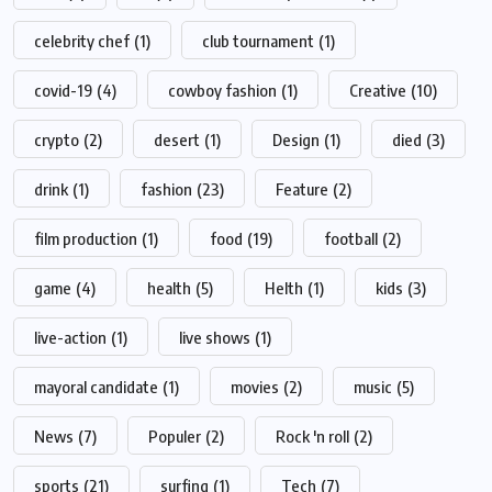
celebrity chef
(1)
club tournament
(1)
covid-19
(4)
cowboy fashion
(1)
Creative
(10)
crypto
(2)
desert
(1)
Design
(1)
died
(3)
drink
(1)
fashion
(23)
Feature
(2)
film production
(1)
food
(19)
football
(2)
game
(4)
health
(5)
Helth
(1)
kids
(3)
live-action
(1)
live shows
(1)
mayoral candidate
(1)
movies
(2)
music
(5)
News
(7)
Populer
(2)
Rock 'n roll
(2)
sports
(21)
surfing
(1)
Tech
(7)