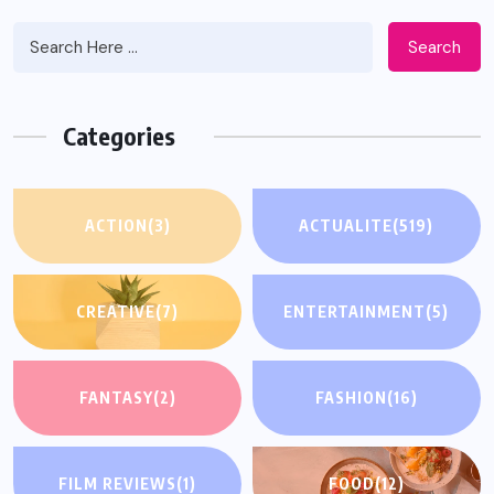
Search
Categories
ACTION
(3)
ACTUALITE
(519)
CREATIVE
(7)
ENTERTAINMENT
(5)
FANTASY
(2)
FASHION
(16)
FILM REVIEWS
(1)
FOOD
(12)