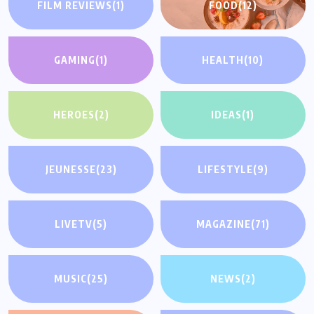
FILM REVIEWS
(1)
FOOD
(12)
GAMING
(1)
HEALTH
(10)
HEROES
(2)
IDEAS
(1)
JEUNESSE
(23)
LIFESTYLE
(9)
LIVETV
(5)
MAGAZINE
(71)
MUSIC
(25)
NEWS
(2)