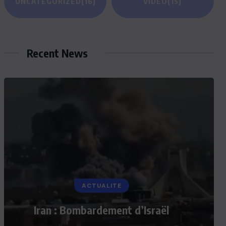
UNCATEGORIZED
(16)
VIDEO
(15)
Recent News
ACTUALITE
ACTUALITE
Le président Lula sur la situation
Iran : Bombardement d’Israël
de Cuba