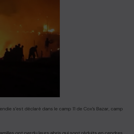
cendie s’est déclaré dans le camp 11 de Cox’s Bazar, camp
amilles ont perdu leurs abris qui sont réduits en cendres.