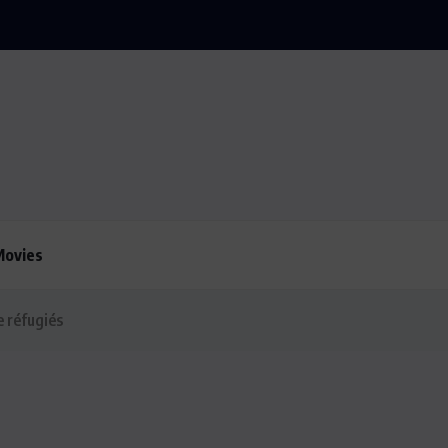
 la situation de Cuba
Movies
 réfugiés