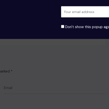
.com
Don't show this popup aga
 marked
*