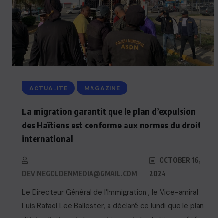
ACTUALITE
MAGAZINE
La migration garantit que le plan d’expulsion
des Haïtiens est conforme aux normes du droit
international
OCTOBER 16,
DEVINEGOLDENMEDIA@GMAIL.COM
2024
ACTUALITE
n
Le Directeur Général de l’Immigration , le Vice-amiral
Haiti : Cinéma haïtien à Londres
Luis Rafael Lee Ballester, a déclaré ce lundi que le plan