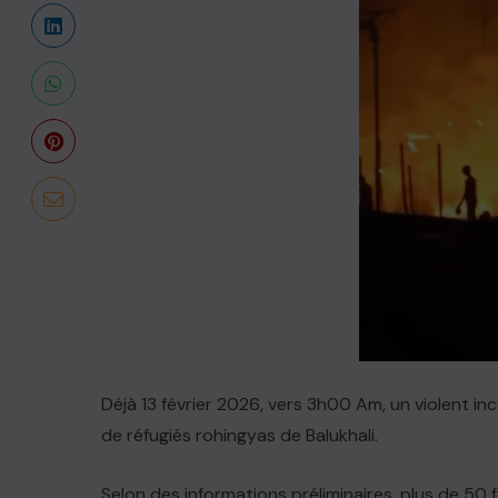
Déjà 13 février 2026, vers 3h00 Am, un violent in
de réfugiés rohingyas de Balukhali.
Selon des informations préliminaires, plus de 50 f