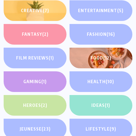
CREATIVE
(7)
ENTERTAINMENT
(5)
FANTASY
(2)
FASHION
(16)
FILM REVIEWS
(1)
FOOD
(12)
GAMING
(1)
HEALTH
(10)
HEROES
(2)
IDEAS
(1)
JEUNESSE
(23)
LIFESTYLE
(9)