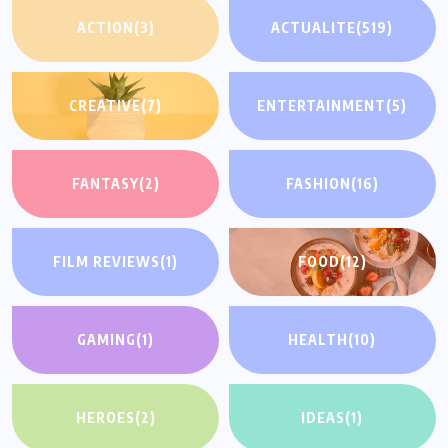
ACTION
(3)
ACTUALITE
(519)
CREATIVE
(7)
ENTERTAINMENT
(5)
FANTASY
(2)
FASHION
(16)
FILM REVIEWS
(1)
FOOD
(12)
GAMING
(1)
HEALTH
(10)
HEROES
(2)
IDEAS
(1)