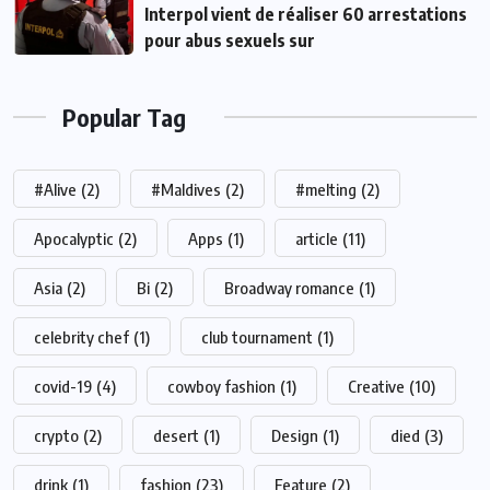
Interpol vient de réaliser 60 arrestations
pour abus sexuels sur
Popular Tag
#Alive
(2)
#Maldives
(2)
#melting
(2)
Apocalyptic
(2)
Apps
(1)
article
(11)
Asia
(2)
Bi
(2)
Broadway romance
(1)
celebrity chef
(1)
club tournament
(1)
covid-19
(4)
cowboy fashion
(1)
Creative
(10)
crypto
(2)
desert
(1)
Design
(1)
died
(3)
drink
(1)
fashion
(23)
Feature
(2)