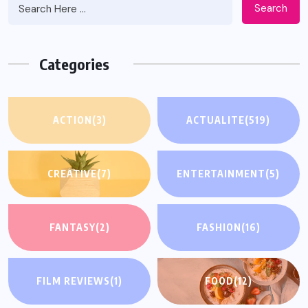
Search
Categories
ACTION
(3)
ACTUALITE
(519)
CREATIVE
(7)
ENTERTAINMENT
(5)
FANTASY
(2)
FASHION
(16)
FILM REVIEWS
(1)
FOOD
(12)