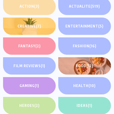
ACTION
(3)
ACTUALITE
(519)
CREATIVE
(7)
ENTERTAINMENT
(5)
FANTASY
(2)
FASHION
(16)
FILM REVIEWS
(1)
FOOD
(12)
GAMING
(1)
HEALTH
(10)
HEROES
(2)
IDEAS
(1)