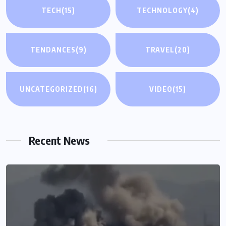
TECH
(15)
TECHNOLOGY
(4)
TENDANCES
(9)
TRAVEL
(20)
UNCATEGORIZED
(16)
VIDEO
(15)
Recent News