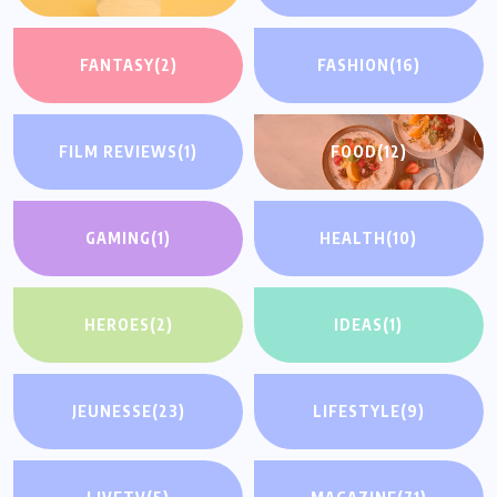
FANTASY
(2)
FASHION
(16)
FILM REVIEWS
(1)
FOOD
(12)
GAMING
(1)
HEALTH
(10)
HEROES
(2)
IDEAS
(1)
JEUNESSE
(23)
LIFESTYLE
(9)