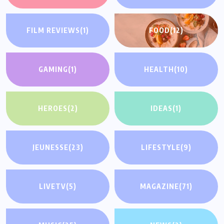
FILM REVIEWS
(1)
FOOD
(12)
GAMING
(1)
HEALTH
(10)
HEROES
(2)
IDEAS
(1)
JEUNESSE
(23)
LIFESTYLE
(9)
LIVETV
(5)
MAGAZINE
(71)