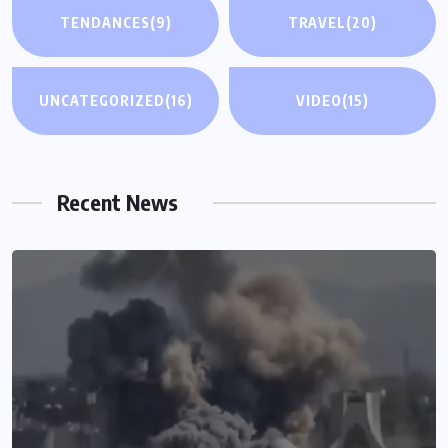
TENDANCES
(9)
TRAVEL
(20)
UNCATEGORIZED
(16)
VIDEO
(15)
Recent News