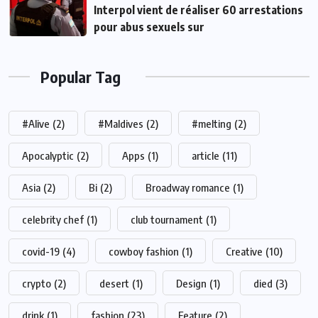
Interpol vient de réaliser 60 arrestations
pour abus sexuels sur
Popular Tag
#Alive
(2)
#Maldives
(2)
#melting
(2)
Apocalyptic
(2)
Apps
(1)
article
(11)
Asia
(2)
Bi
(2)
Broadway romance
(1)
celebrity chef
(1)
club tournament
(1)
covid-19
(4)
cowboy fashion
(1)
Creative
(10)
crypto
(2)
desert
(1)
Design
(1)
died
(3)
drink
(1)
fashion
(23)
Feature
(2)