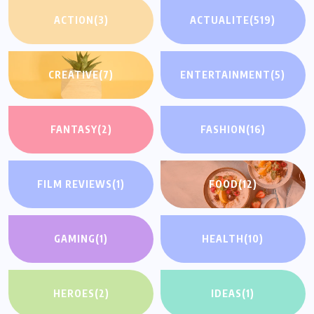
ACTION
(3)
ACTUALITE
(519)
CREATIVE
(7)
ENTERTAINMENT
(5)
FANTASY
(2)
FASHION
(16)
FILM REVIEWS
(1)
FOOD
(12)
GAMING
(1)
HEALTH
(10)
HEROES
(2)
IDEAS
(1)