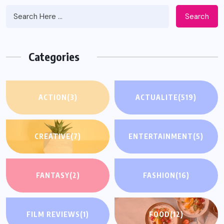
Search
Categories
ACTION
(3)
ACTUALITE
(519)
CREATIVE
(7)
ENTERTAINMENT
(5)
FANTASY
(2)
FASHION
(16)
FILM REVIEWS
(1)
FOOD
(12)