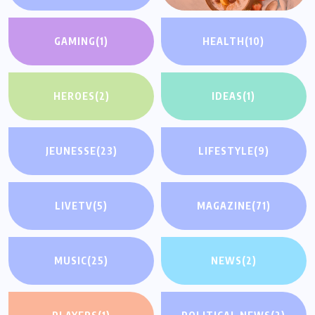
GAMING
(1)
HEALTH
(10)
HEROES
(2)
IDEAS
(1)
JEUNESSE
(23)
LIFESTYLE
(9)
LIVETV
(5)
MAGAZINE
(71)
MUSIC
(25)
NEWS
(2)