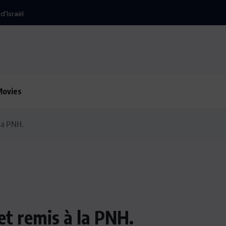
Le président Lu
Movies
 la PNH.
et remis à la PNH.