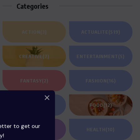
Categories
ACTION
(3)
ACTUALITE
(519)
CREATIVE
(7)
ENTERTAINMENT
(5)
FANTASY
(2)
FASHION
(16)
FILM REVIEWS
(1)
FOOD
(12)
etter to get our
GAMING
(1)
HEALTH
(10)
y!