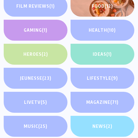
FILM REVIEWS
(1)
FOOD
(12)
GAMING
(1)
HEALTH
(10)
HEROES
(2)
IDEAS
(1)
JEUNESSE
(23)
LIFESTYLE
(9)
LIVETV
(5)
MAGAZINE
(71)
MUSIC
(25)
NEWS
(2)