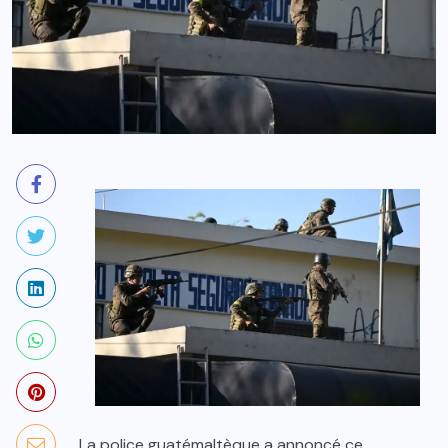
La police guatémaltèque a annoncé ce