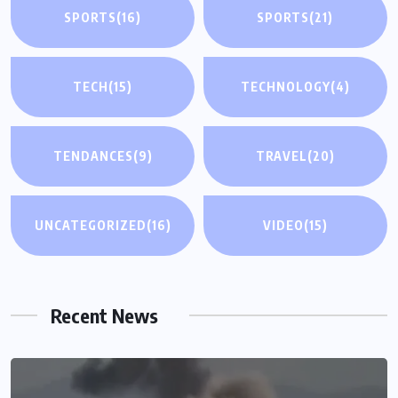
SPORTS
(16)
SPORTS
(21)
TECH
(15)
TECHNOLOGY
(4)
TENDANCES
(9)
TRAVEL
(20)
UNCATEGORIZED
(16)
VIDEO
(15)
Recent News