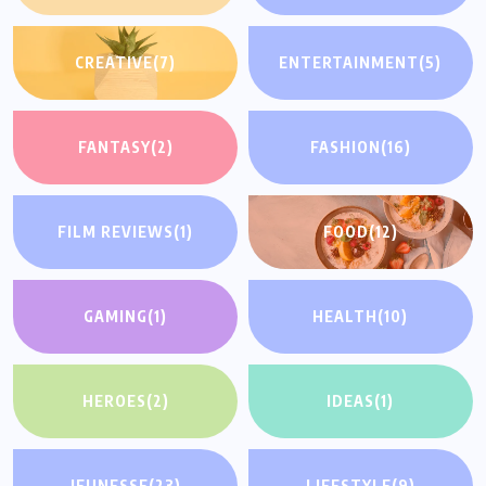
CREATIVE
(7)
ENTERTAINMENT
(5)
FANTASY
(2)
FASHION
(16)
FILM REVIEWS
(1)
FOOD
(12)
GAMING
(1)
HEALTH
(10)
HEROES
(2)
IDEAS
(1)
JEUNESSE
(23)
LIFESTYLE
(9)