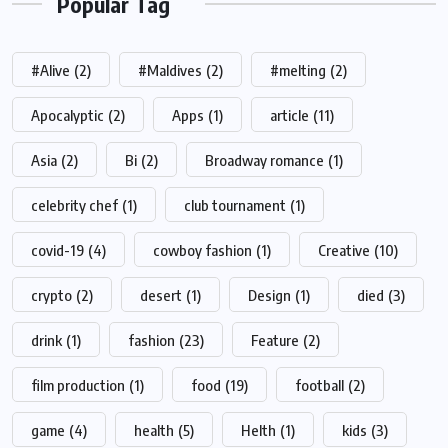
Popular Tag
#Alive
(2)
#Maldives
(2)
#melting
(2)
Apocalyptic
(2)
Apps
(1)
article
(11)
Asia
(2)
Bi
(2)
Broadway romance
(1)
celebrity chef
(1)
club tournament
(1)
covid-19
(4)
cowboy fashion
(1)
Creative
(10)
crypto
(2)
desert
(1)
Design
(1)
died
(3)
drink
(1)
fashion
(23)
Feature
(2)
film production
(1)
food
(19)
football
(2)
game
(4)
health
(5)
Helth
(1)
kids
(3)