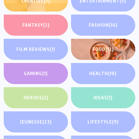
CREATIVE
(7)
ENTERTAINMENT
(5)
FANTASY
(2)
FASHION
(16)
FILM REVIEWS
(1)
FOOD
(12)
GAMING
(1)
HEALTH
(10)
HEROES
(2)
IDEAS
(1)
JEUNESSE
(23)
LIFESTYLE
(9)