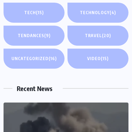
TECH
(15)
TECHNOLOGY
(4)
TENDANCES
(9)
TRAVEL
(20)
UNCATEGORIZED
(16)
VIDEO
(15)
Recent News