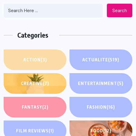
Search
Categories
ACTION
(3)
ACTUALITE
(519)
CREATIVE
(7)
ENTERTAINMENT
(5)
FANTASY
(2)
FASHION
(16)
FILM REVIEWS
(1)
FOOD
(12)