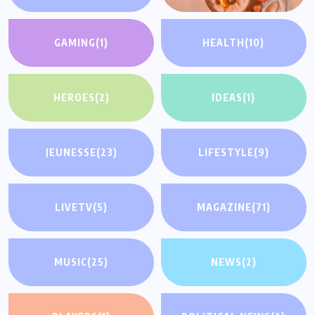
GAMING
(1)
HEALTH
(10)
HEROES
(2)
IDEAS
(1)
JEUNESSE
(23)
LIFESTYLE
(9)
LIVETV
(5)
MAGAZINE
(71)
MUSIC
(25)
NEWS
(2)