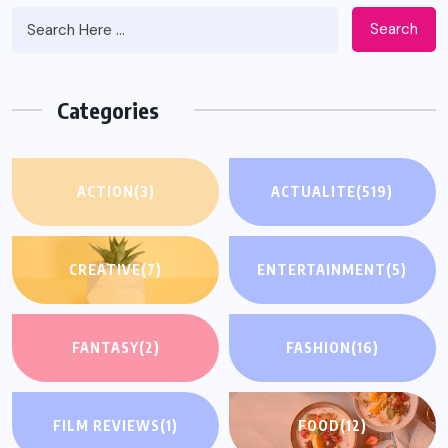
Search
Categories
ACTION
(3)
ACTUALITE
(519)
CREATIVE
(7)
ENTERTAINMENT
(5)
FANTASY
(2)
FASHION
(16)
FILM REVIEWS
(1)
FOOD
(12)