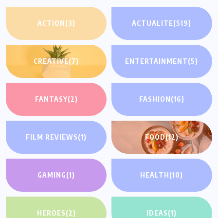
ACTION
(3)
ACTUALITE
(519)
CREATIVE
(7)
ENTERTAINMENT
(5)
FANTASY
(2)
FASHION
(16)
FILM REVIEWS
(1)
FOOD
(12)
GAMING
(1)
HEALTH
(10)
HEROES
(2)
IDEAS
(1)