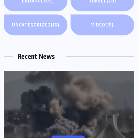
TENDANCES
(9)
TRAVEL
(20)
UNCATEGORIZED
(16)
VIDEO
(15)
Recent News