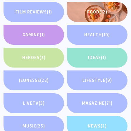
FILM REVIEWS
(1)
FOOD
(12)
GAMING
(1)
HEALTH
(10)
HEROES
(2)
IDEAS
(1)
JEUNESSE
(23)
LIFESTYLE
(9)
LIVETV
(5)
MAGAZINE
(71)
MUSIC
(25)
NEWS
(2)