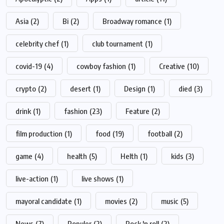
Asia
(2)
Bi
(2)
Broadway romance
(1)
celebrity chef
(1)
club tournament
(1)
covid-19
(4)
cowboy fashion
(1)
Creative
(10)
crypto
(2)
desert
(1)
Design
(1)
died
(3)
drink
(1)
fashion
(23)
Feature
(2)
film production
(1)
food
(19)
football
(2)
game
(4)
health
(5)
Helth
(1)
kids
(3)
live-action
(1)
live shows
(1)
mayoral candidate
(1)
movies
(2)
music
(5)
News
(7)
Populer
(2)
Rock 'n roll
(2)