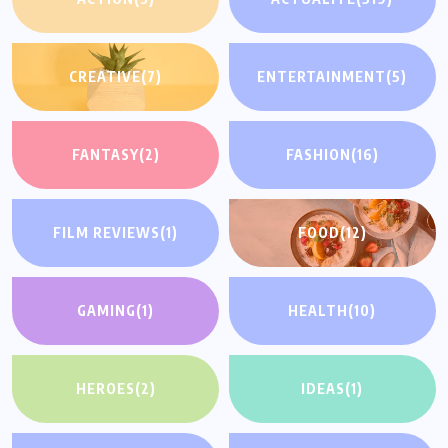
CREATIVE
(7)
ENTERTAINMENT
(5)
FANTASY
(2)
FASHION
(16)
FILM REVIEWS
(1)
FOOD
(12)
GAMING
(1)
HEALTH
(10)
HEROES
(2)
IDEAS
(1)