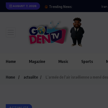
AUGUST 7, 2026
Iran : Bombardement d
Trending News:
Home
Magazine
Music
Sports
Home
actualite
L’armée de l’air israélienne a mené des
ACTUALITE