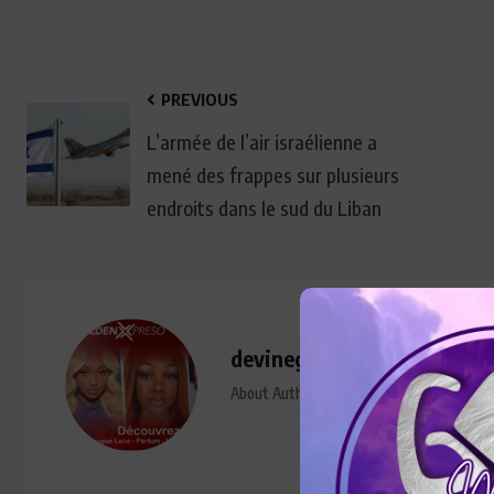
PREVIOUS
L’armée de l’air israélienne a
mené des frappes sur plusieurs
endroits dans le sud du Liban
devinegoldenmedia@gmail
About Author