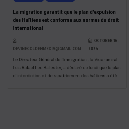
La migration garantit que le plan d’expulsion
des Haïtiens est conforme aux normes du droit
international
OCTOBER 16,
DEVINEGOLDENMEDIA@GMAIL.COM
2024
Le Directeur Général de l’Immigration , le Vice-amiral
Luis Rafael Lee Ballester, a déclaré ce lundi que le plan
d’ interdiction et de rapatriement des haïtiens a été
ACTUALITE
Le président Lula sur la situation
de Cuba