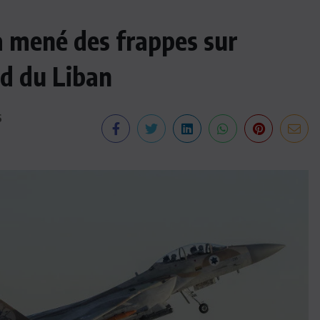
 a mené des frappes sur
ud du Liban
6