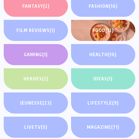
FANTASY
(2)
FASHION
(16)
FILM REVIEWS
(1)
FOOD
(12)
GAMING
(1)
HEALTH
(10)
HEROES
(2)
IDEAS
(1)
JEUNESSE
(23)
LIFESTYLE
(9)
LIVETV
(5)
MAGAZINE
(71)