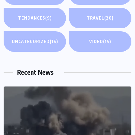
TENDANCES
(9)
TRAVEL
(20)
UNCATEGORIZED
(16)
VIDEO
(15)
Recent News