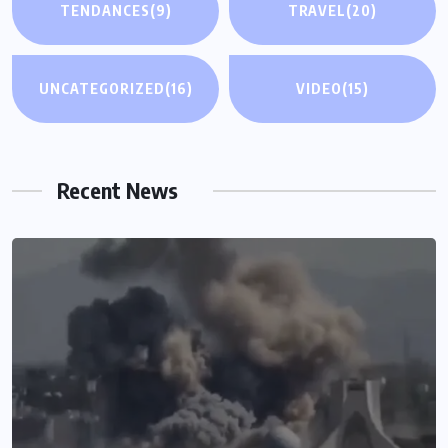
TENDANCES
(9)
TRAVEL
(20)
UNCATEGORIZED
(16)
VIDEO
(15)
Recent News