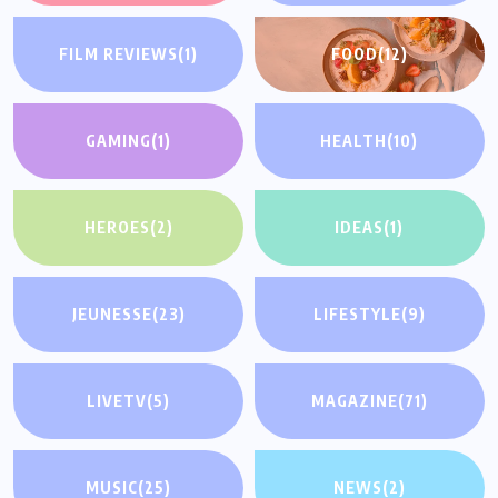
FILM REVIEWS
(1)
FOOD
(12)
GAMING
(1)
HEALTH
(10)
HEROES
(2)
IDEAS
(1)
JEUNESSE
(23)
LIFESTYLE
(9)
LIVETV
(5)
MAGAZINE
(71)
MUSIC
(25)
NEWS
(2)