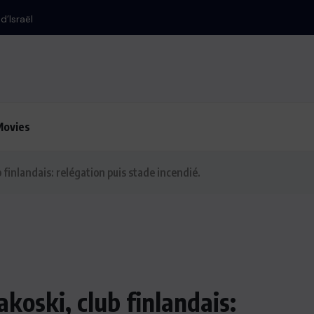
’Israël
Movies
 finlandais: relégation puis stade incendié.
koski, club finlandais: