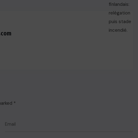
.com
 marked
*