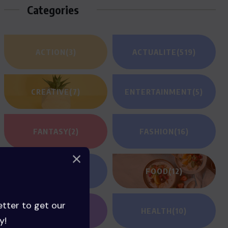
Categories
ACTION
(3)
ACTUALITE
(519)
CREATIVE
(7)
ENTERTAINMENT
(5)
FANTASY
(2)
FASHION
(16)
FILM REVIEWS
(1)
FOOD
(12)
etter to get our
GAMING
(1)
HEALTH
(10)
y!