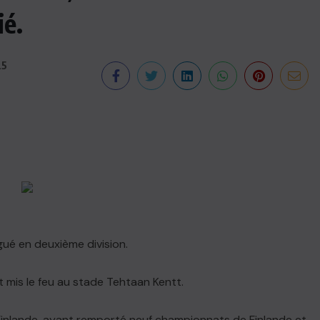
ié.
25
égué en deuxième division.
t mis le feu au stade Tehtaan Kentt.
s de Finlande, ayant remporté neuf championnats de Finlande et