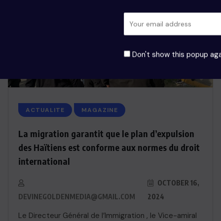
Don't show this popup aga
ACTUALITE
MAGAZINE
La migration garantit que le plan d’expulsion
des Haïtiens est conforme aux normes du droit
international
OCTOBER 16,
DEVINEGOLDENMEDIA@GMAIL.COM
2024
Le Directeur Général de l’Immigration , le Vice-amiral