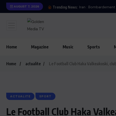
AUGUST 7, 2026
Iran : Bombardement d
Trending News:
Home
Magazine
Music
Sports
Home
actualite
Le Football Club Haka Valkeakoski, club
ACTUALITE
SPORT
Le Football Club Haka Valkea