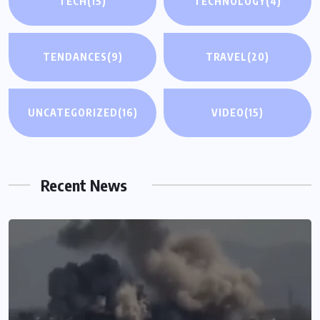
TECH
(15)
TECHNOLOGY
(4)
TENDANCES
(9)
TRAVEL
(20)
UNCATEGORIZED
(16)
VIDEO
(15)
Recent News