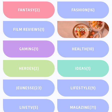
FANTASY
(2)
FASHION
(16)
FILM REVIEWS
(1)
FOOD
(12)
GAMING
(1)
HEALTH
(10)
HEROES
(2)
IDEAS
(1)
JEUNESSE
(23)
LIFESTYLE
(9)
LIVETV
(5)
MAGAZINE
(71)