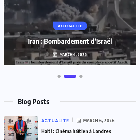
ACTUALITE
ACTUALITE
Le président Lula sur la situation de Cuba
Iran : Bombardement d’Israël
MARCH 6, 2026
MARCH 6, 2026
Blog Posts
ACTUALITE
MARCH 6, 2026
Haiti : Cinéma haïtien à Londres