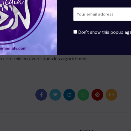
e des conseils ou astuces de productivité, de bien-être, ou
dingAudio)
Don't show this popup aga
populaires est devenu une marque de fabrique des vidéos
ns humoristiques, inspirants, ou nostalgiques pour ajouter
s vidéos. En suivant les tendances audio, vous pouvez
es sont mis en avant dans les algorithmes.