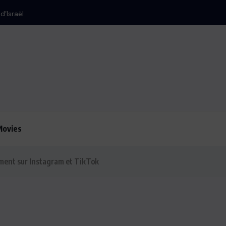
Le président Lula sur la situation de Cuba
Movies
ment sur Instagram et TikTok