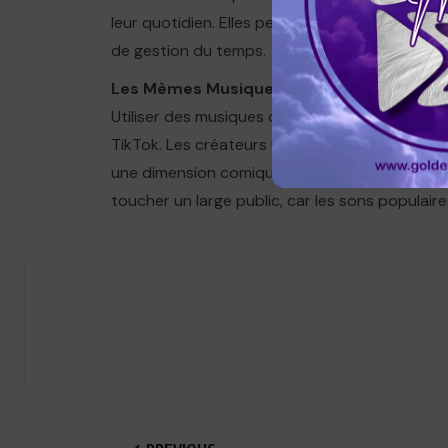
leur quotidien. Elles peuvent également inclur
de gestion du temps.
Les Mèmes Musiques et Citations (#Tren
Utiliser des musiques ou des extraits audio 
TikTok. Les créateurs utilisent souvent des so
une dimension comique ou émotionnelle à leur
toucher un large public, car les sons populair