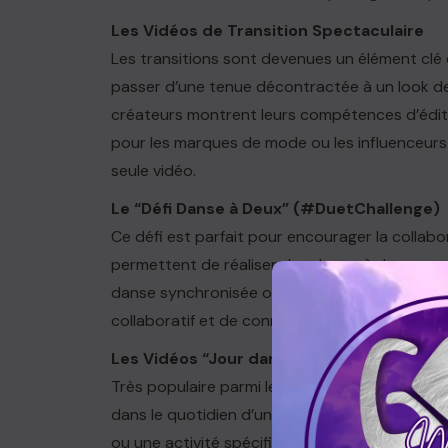
Les Vidéos de Transition Spectaculaire
Les transitions sont devenues un élément clé de
passer d’une tenue décontractée à un look de 
créateurs montrent leurs compétences d’éditio
pour les marques de mode ou les influenceurs
seule vidéo.
Le “Défi Danse à Deux” (#DuetChallenge)
Ce défi est parfait pour encourager la collabo
permettent de réaliser des duos où deux pers
danse synchronisée ou réagissent aux vidéos 
collaboratif et de connecter des communauté
Les Vidéos “Jour dans la Vie” (#DayInTheL
Très populaire parmi les influenceurs et cré
dans le quotidien d’une personne. Que ce soit 
ou une activité spécifique, ces vidéos attiren