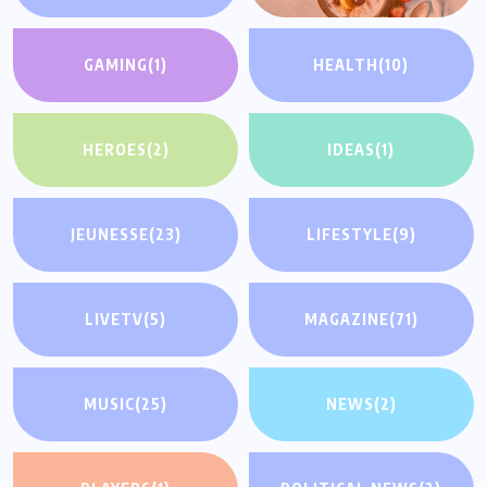
GAMING
(1)
HEALTH
(10)
HEROES
(2)
IDEAS
(1)
JEUNESSE
(23)
LIFESTYLE
(9)
LIVETV
(5)
MAGAZINE
(71)
MUSIC
(25)
NEWS
(2)