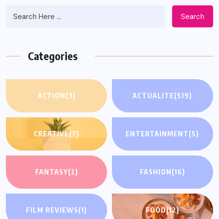
Search
Categories
ACTION
(3)
ACTUALITE
(519)
CREATIVE
(7)
ENTERTAINMENT
(5)
FANTASY
(2)
FASHION
(16)
FILM REVIEWS
(1)
FOOD
(12)