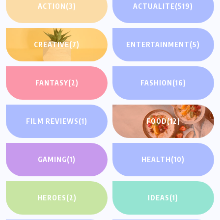
ACTION
(3)
ACTUALITE
(519)
CREATIVE
(7)
ENTERTAINMENT
(5)
FANTASY
(2)
FASHION
(16)
FILM REVIEWS
(1)
FOOD
(12)
GAMING
(1)
HEALTH
(10)
HEROES
(2)
IDEAS
(1)