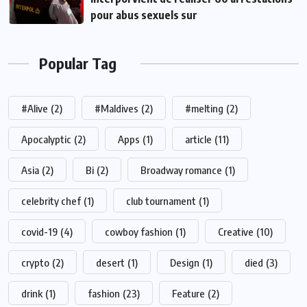
pour abus sexuels sur
Popular Tag
#Alive
(2)
#Maldives
(2)
#melting
(2)
Apocalyptic
(2)
Apps
(1)
article
(11)
Asia
(2)
Bi
(2)
Broadway romance
(1)
celebrity chef
(1)
club tournament
(1)
covid-19
(4)
cowboy fashion
(1)
Creative
(10)
crypto
(2)
desert
(1)
Design
(1)
died
(3)
drink
(1)
fashion
(23)
Feature
(2)