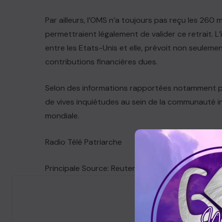
Par ailleurs, l’OMS n’a toujours pas reçu les 260 
permettraient légalement de valider ce retrait. L
entre les Etats-Unis et elle, prévoit non seuleme
contributions financières dues.
Selon des informations rapportées notamment par
de vives inquiétudes au sein de la communauté in
mondiale.
Radio Télé Patriarche
Principale Source: Reuters