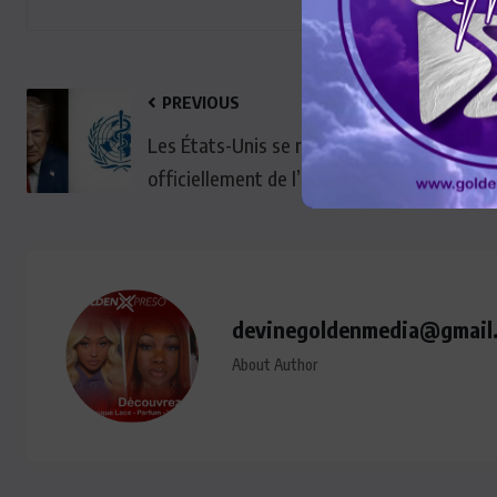
PREVIOUS
Les États-Unis se retirent
officiellement de l’OMS
devinegoldenmedia@gmail
About Author