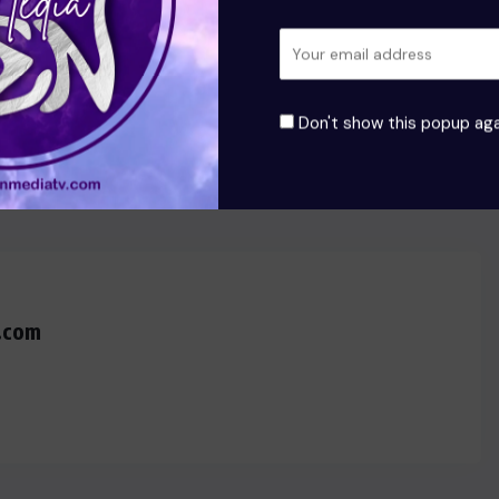
NEXT
Don't show this popup aga
Les États-Unis se retirent
officiellement de l’OMS
.com