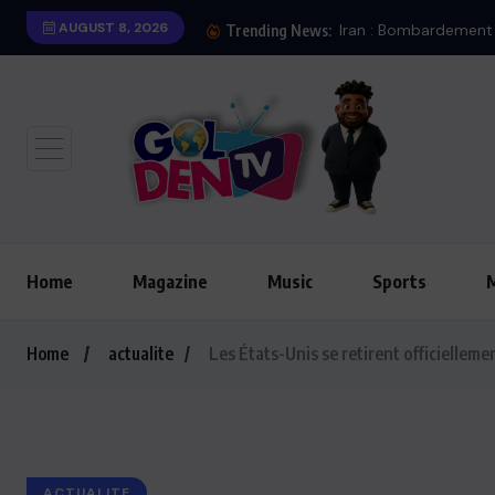
AUGUST 8, 2026
Iran : Bombardement 
Trending News:
Home
Magazine
Music
Sports
Home
actualite
Les États-Unis se retirent officiellem
ACTUALITE