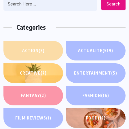
Search
Categories
ACTION
(3)
ACTUALITE
(519)
CREATIVE
(7)
ENTERTAINMENT
(5)
FANTASY
(2)
FASHION
(16)
FILM REVIEWS
(1)
FOOD
(12)