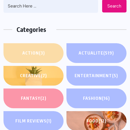
Search
Categories
ACTION
(3)
ACTUALITE
(519)
CREATIVE
(7)
ENTERTAINMENT
(5)
FANTASY
(2)
FASHION
(16)
FILM REVIEWS
(1)
FOOD
(12)