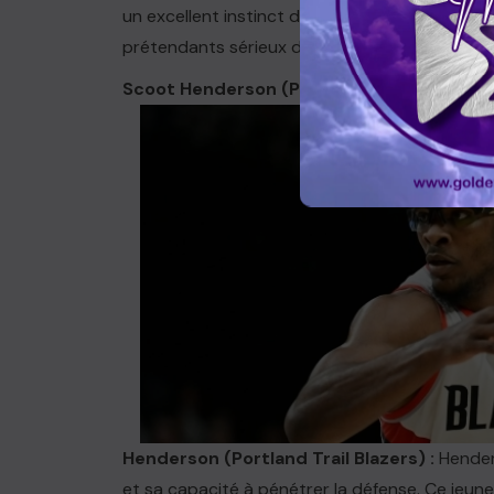
un excellent instinct défensif, faisant de lui u
prétendants sérieux dans les prochaines sais
Scoot Henderson (Portland Trail Blazers)
Henderson (Portland Trail Blazers)
:
Henders
et sa capacité à pénétrer la défense. Ce jeun