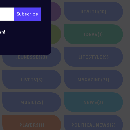
GAMING
(1)
HEALTH
(10)
in!
HEROES
(2)
IDEAS
(1)
JEUNESSE
(23)
LIFESTYLE
(9)
LIVETV
(5)
MAGAZINE
(71)
MUSIC
(25)
NEWS
(2)
PLAYERS
(1)
POLITICAL NEWS
(2)