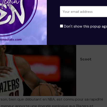
ne figure clé pour les Thunder, qui visent à devenir des
ons.
Don't show this popup aga
Scoot
on, bien que débutant en NBA, est connu pour sa rapidité
e meneur apporte une énergie explosive aux Blazers et