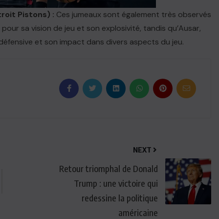
oit Pistons)
:
Ces jumeaux sont également très observés
pour sa vision de jeu et son explosivité, tandis qu’Ausar,
défensive et son impact dans divers aspects du jeu.
NEXT
Retour triomphal de Donald
ACTUALITE
Trump : une victoire qui
redessine la politique
Haiti : Cinéma haïtien à Londres
américaine