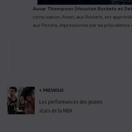
Ausar Thompson (Houston Rockets et Detr
cette saison. Amen, aux Rockets, est apprécié 
aux Pistons, impressionne par sa polyvalence 
PREVIOUS
ACTUALITE
Les performances des jeunes
stars de la NBA
Le président Lula sur la situation
de Cuba