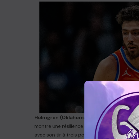
Holmgren (Oklahoma City Thunder)
: Aprè
montre une résilience admirable et se distingu
avec son tir à trois points. Comme Wembanyam