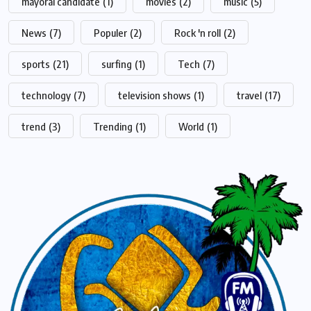
mayoral candidate
(1)
movies
(2)
music
(5)
News
(7)
Populer
(2)
Rock 'n roll
(2)
sports
(21)
surfing
(1)
Tech
(7)
technology
(7)
television shows
(1)
travel
(17)
trend
(3)
Trending
(1)
World
(1)