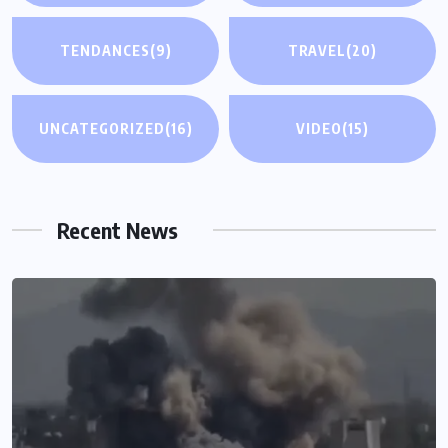
TENDANCES
(9)
TRAVEL
(20)
UNCATEGORIZED
(16)
VIDEO
(15)
Recent News