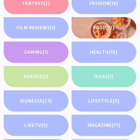
FANTASY
(2)
FASHION
(16)
FILM REVIEWS
(1)
FOOD
(12)
GAMING
(1)
HEALTH
(10)
HEROES
(2)
IDEAS
(1)
JEUNESSE
(23)
LIFESTYLE
(9)
LIVETV
(5)
MAGAZINE
(71)