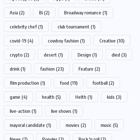
Asia
(2)
Bi
(2)
Broadway romance
(1)
celebrity chef
(1)
club tournament
(1)
covid-19
(4)
cowboy fashion
(1)
Creative
(10)
crypto
(2)
desert
(1)
Design
(1)
died
(3)
drink
(1)
fashion
(23)
Feature
(2)
film production
(1)
food
(19)
football
(2)
game
(4)
health
(5)
Helth
(1)
kids
(3)
live-action
(1)
live shows
(1)
mayoral candidate
(1)
movies
(2)
music
(5)
News
(7)
Populer
(2)
Rock 'n roll
(2)