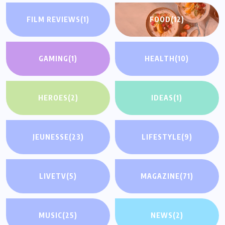
FILM REVIEWS
(1)
FOOD
(12)
GAMING
(1)
HEALTH
(10)
HEROES
(2)
IDEAS
(1)
JEUNESSE
(23)
LIFESTYLE
(9)
LIVETV
(5)
MAGAZINE
(71)
MUSIC
(25)
NEWS
(2)