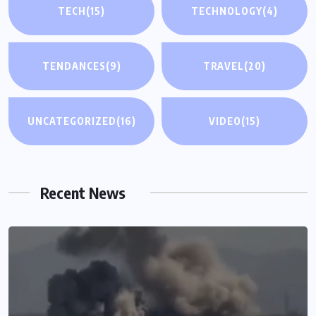
TECH
(15)
TECHNOLOGY
(4)
TENDANCES
(9)
TRAVEL
(20)
UNCATEGORIZED
(16)
VIDEO
(15)
Recent News