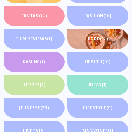
FANTASY
(2)
FASHION
(16)
FILM REVIEWS
(1)
FOOD
(12)
GAMING
(1)
HEALTH
(10)
HEROES
(2)
IDEAS
(1)
JEUNESSE
(23)
LIFESTYLE
(9)
LIVETV
(5)
MAGAZINE
(71)