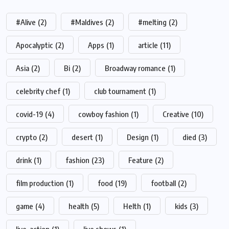
#Alive
(2)
#Maldives
(2)
#melting
(2)
Apocalyptic
(2)
Apps
(1)
article
(11)
Asia
(2)
Bi
(2)
Broadway romance
(1)
celebrity chef
(1)
club tournament
(1)
covid-19
(4)
cowboy fashion
(1)
Creative
(10)
crypto
(2)
desert
(1)
Design
(1)
died
(3)
drink
(1)
fashion
(23)
Feature
(2)
film production
(1)
food
(19)
football
(2)
game
(4)
health
(5)
Helth
(1)
kids
(3)
live-action
(1)
live shows
(1)