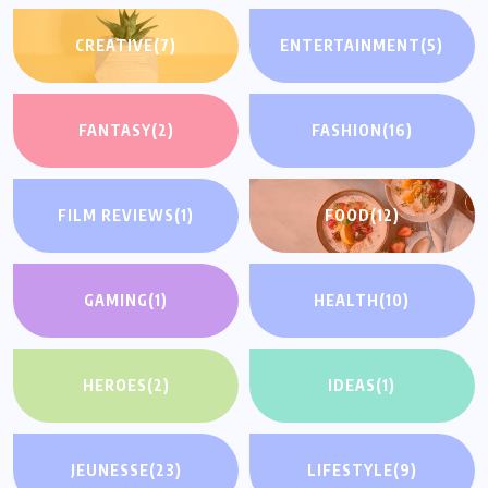
CREATIVE
(7)
ENTERTAINMENT
(5)
FANTASY
(2)
FASHION
(16)
FILM REVIEWS
(1)
FOOD
(12)
GAMING
(1)
HEALTH
(10)
HEROES
(2)
IDEAS
(1)
JEUNESSE
(23)
LIFESTYLE
(9)