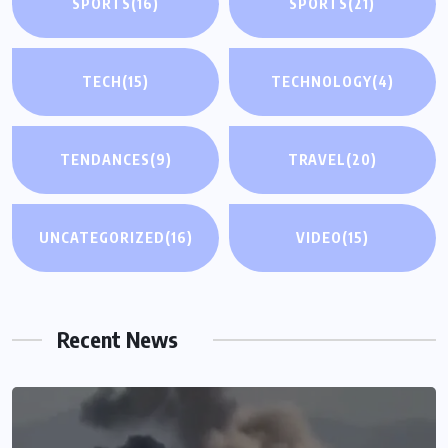
SPORTS
(16)
SPORTS
(21)
TECH
(15)
TECHNOLOGY
(4)
TENDANCES
(9)
TRAVEL
(20)
UNCATEGORIZED
(16)
VIDEO
(15)
Recent News