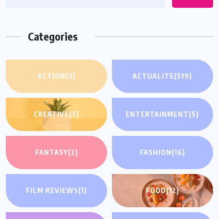
Categories
ACTION
(3)
ACTUALITE
(519)
CREATIVE
(7)
ENTERTAINMENT
(5)
FANTASY
(2)
FASHION
(16)
FILM REVIEWS
(1)
FOOD
(12)