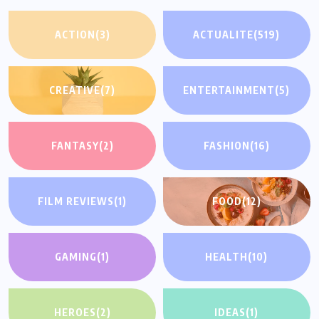
ACTION
(3)
ACTUALITE
(519)
CREATIVE
(7)
ENTERTAINMENT
(5)
FANTASY
(2)
FASHION
(16)
FILM REVIEWS
(1)
FOOD
(12)
GAMING
(1)
HEALTH
(10)
HEROES
(2)
IDEAS
(1)