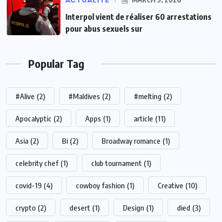
ACTUALITE
Interpol vient de réaliser 60 arrestations
pour abus sexuels sur
Popular Tag
#Alive
(2)
#Maldives
(2)
#melting
(2)
Apocalyptic
(2)
Apps
(1)
article
(11)
Asia
(2)
Bi
(2)
Broadway romance
(1)
celebrity chef
(1)
club tournament
(1)
covid-19
(4)
cowboy fashion
(1)
Creative
(10)
crypto
(2)
desert
(1)
Design
(1)
died
(3)