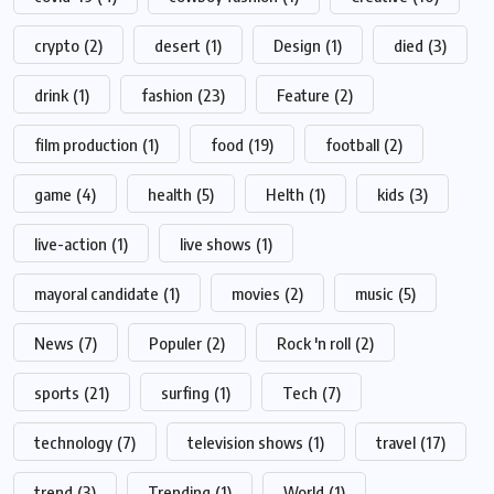
crypto
(2)
desert
(1)
Design
(1)
died
(3)
drink
(1)
fashion
(23)
Feature
(2)
film production
(1)
food
(19)
football
(2)
game
(4)
health
(5)
Helth
(1)
kids
(3)
live-action
(1)
live shows
(1)
mayoral candidate
(1)
movies
(2)
music
(5)
News
(7)
Populer
(2)
Rock 'n roll
(2)
sports
(21)
surfing
(1)
Tech
(7)
technology
(7)
television shows
(1)
travel
(17)
trend
(3)
Trending
(1)
World
(1)