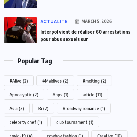
ACTUALITE
MARCH 5, 2026
Interpol vient de réaliser 60 arrestations
pour abus sexuels sur
Popular Tag
#Alive
(2)
#Maldives
(2)
#melting
(2)
Apocalyptic
(2)
Apps
(1)
article
(11)
Asia
(2)
Bi
(2)
Broadway romance
(1)
celebrity chef
(1)
club tournament
(1)
covid-19
(4)
cowboy fashion
(1)
Creative
(10)