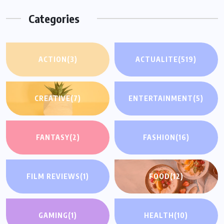
Categories
ACTION
(3)
ACTUALITE
(519)
CREATIVE
(7)
ENTERTAINMENT
(5)
FANTASY
(2)
FASHION
(16)
FILM REVIEWS
(1)
FOOD
(12)
GAMING
(1)
HEALTH
(10)