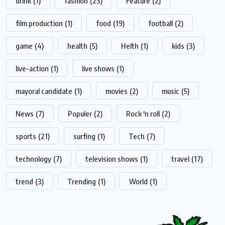
drink
(1)
fashion
(23)
Feature
(2)
film production
(1)
food
(19)
football
(2)
game
(4)
health
(5)
Helth
(1)
kids
(3)
live-action
(1)
live shows
(1)
mayoral candidate
(1)
movies
(2)
music
(5)
News
(7)
Populer
(2)
Rock 'n roll
(2)
sports
(21)
surfing
(1)
Tech
(7)
technology
(7)
television shows
(1)
travel
(17)
trend
(3)
Trending
(1)
World
(1)