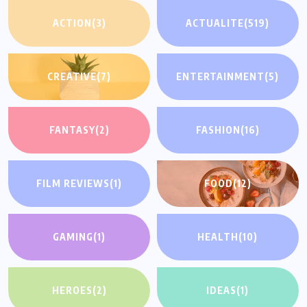
ACTION
(3)
ACTUALITE
(519)
CREATIVE
(7)
ENTERTAINMENT
(5)
FANTASY
(2)
FASHION
(16)
FILM REVIEWS
(1)
FOOD
(12)
GAMING
(1)
HEALTH
(10)
HEROES
(2)
IDEAS
(1)