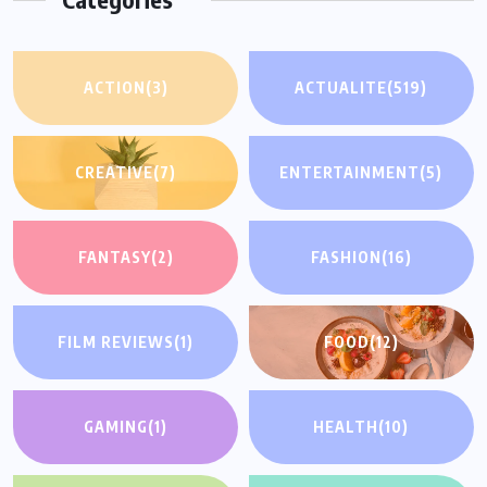
ACTION
(3)
ACTUALITE
(519)
CREATIVE
(7)
ENTERTAINMENT
(5)
FANTASY
(2)
FASHION
(16)
FILM REVIEWS
(1)
FOOD
(12)
GAMING
(1)
HEALTH
(10)