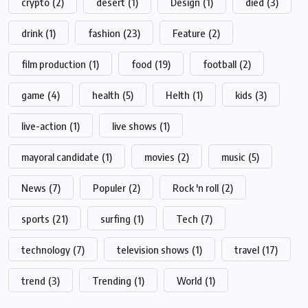
crypto
(2)
desert
(1)
Design
(1)
died
(3)
drink
(1)
fashion
(23)
Feature
(2)
film production
(1)
food
(19)
football
(2)
game
(4)
health
(5)
Helth
(1)
kids
(3)
live-action
(1)
live shows
(1)
mayoral candidate
(1)
movies
(2)
music
(5)
News
(7)
Populer
(2)
Rock 'n roll
(2)
sports
(21)
surfing
(1)
Tech
(7)
technology
(7)
television shows
(1)
travel
(17)
trend
(3)
Trending
(1)
World
(1)