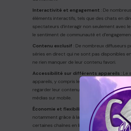
Interactivité et engagement
: De nombreus
éléments interactifs, tels que des chats en d
spectateurs d’interagir non seulement avec le 
le sentiment de communauté et d’engagemen
Contenu exclusif
: De nombreux diffuseurs p
séries en direct qui ne sont pas disponibles en
ne rien manquer de leur contenu favori.
Accessibilité sur différents appareils
: Le 
appareils, y compris les ordinateurs, les smar
regarder leur contenu où qu’ils soient. Cela 
médias sur mobile.
Économie et flexibilité
: Regarder la télévis
notamment grâce à la possibilité de choisir
certaines chaînes en ligne. Cela offre une flex