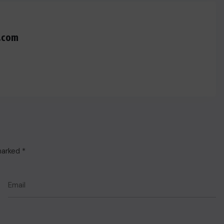
.com
 marked
*
ACTUALITE
Haiti : Cinéma haïtien à Londres