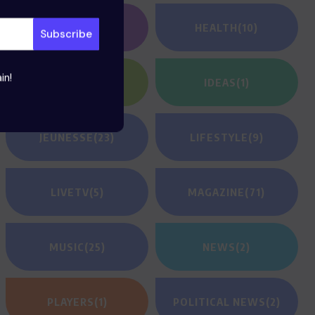
GAMING
(1)
HEALTH
(10)
in!
HEROES
(2)
IDEAS
(1)
JEUNESSE
(23)
LIFESTYLE
(9)
LIVETV
(5)
MAGAZINE
(71)
MUSIC
(25)
NEWS
(2)
PLAYERS
(1)
POLITICAL NEWS
(2)