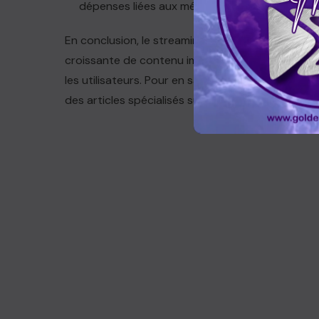
dépenses liées aux médias.
En conclusion, le streaming de télévision en dir
croissante de contenu immédiat et engageant, mais
les utilisateurs. Pour en savoir plus sur les ten
des articles spécialisés sur le sujet.