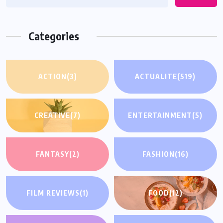
Categories
ACTION
(3)
ACTUALITE
(519)
CREATIVE
(7)
ENTERTAINMENT
(5)
FANTASY
(2)
FASHION
(16)
FILM REVIEWS
(1)
FOOD
(12)