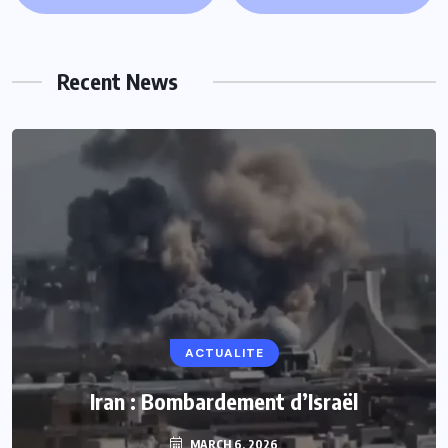
Recent News
ACTUALITE
ACTUALITE
Le président Lula sur la situation de Cuba
Iran : Bombardement d’Israël
MARCH 6, 2026
MARCH 6, 2026