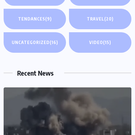
TENDANCES
(9)
TRAVEL
(20)
UNCATEGORIZED
(16)
VIDEO
(15)
Recent News