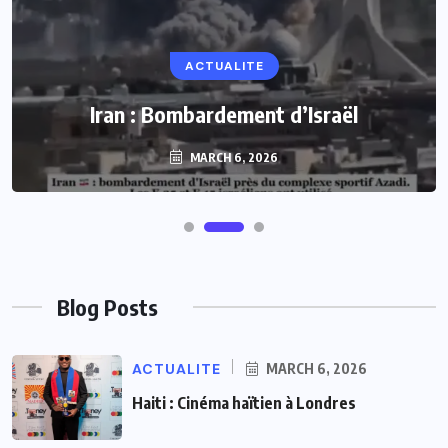
ACTUALITE
ACTUALITE
Le président Lula sur la situation de Cuba
Iran : Bombardement d’Israël
MARCH 6, 2026
MARCH 6, 2026
Blog Posts
ACTUALITE
MARCH 6, 2026
Haiti : Cinéma haïtien à Londres