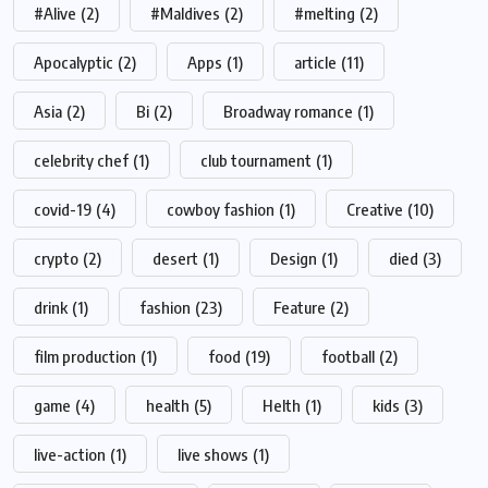
#Alive
(2)
#Maldives
(2)
#melting
(2)
Apocalyptic
(2)
Apps
(1)
article
(11)
Asia
(2)
Bi
(2)
Broadway romance
(1)
celebrity chef
(1)
club tournament
(1)
covid-19
(4)
cowboy fashion
(1)
Creative
(10)
crypto
(2)
desert
(1)
Design
(1)
died
(3)
drink
(1)
fashion
(23)
Feature
(2)
film production
(1)
food
(19)
football
(2)
game
(4)
health
(5)
Helth
(1)
kids
(3)
live-action
(1)
live shows
(1)