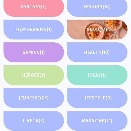
FANTASY
(2)
FASHION
(16)
FILM REVIEWS
(1)
FOOD
(12)
GAMING
(1)
HEALTH
(10)
HEROES
(2)
IDEAS
(1)
JEUNESSE
(23)
LIFESTYLE
(9)
LIVETV
(5)
MAGAZINE
(71)