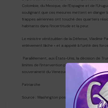
Colombie, du Mexique, de l’Espagne et de l’Urugu
soulignant que ces mesures mettent en danger la p
frappes aériennes ont touché des quartiers réside
habitants dans l’incertitude et la peur.
Le ministre vénézuélien de la Défense, Vladimir
enlèvement lâche » et a appelé à l’unité des for
Parallèlement, aux États-Unis, la décision de Tru
limites de l’intervention présidentielle, alors que 
souveraineté du Venezuela.
Patriarche
Source : Washington post