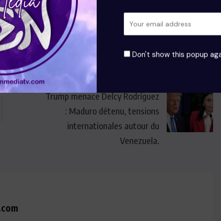
Don't show this popup aga
NEXT
Trump menace Delcy Rodríguez
: Maduro détenu, tensions
internationales autour du
Venezuela.
.com