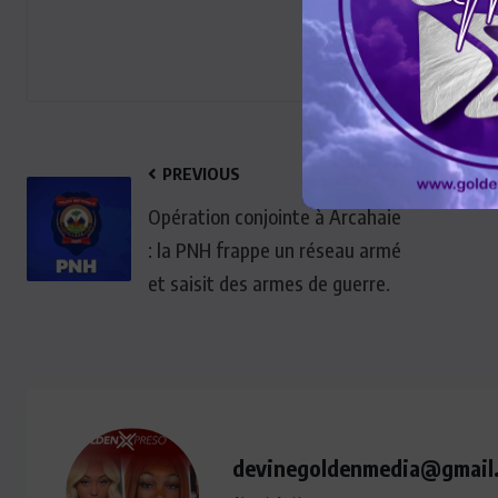
PREVIOUS
Opération conjointe à Arcahaie
: la PNH frappe un réseau armé
et saisit des armes de guerre.
devinegoldenmedia@gmail