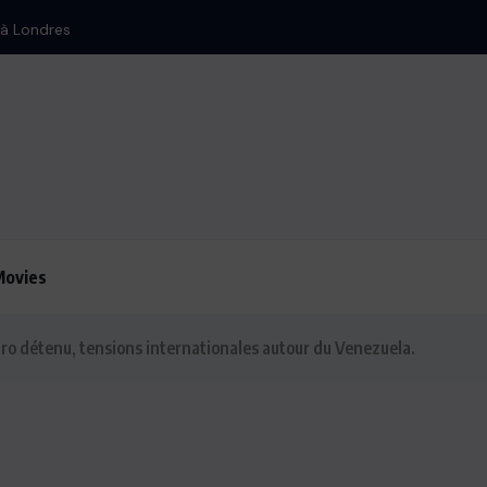
ment d’Israël
Movies
o détenu, tensions internationales autour du Venezuela.