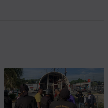
ACTUALITE
Haiti : Cinéma haïtien à Londres