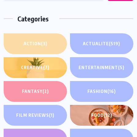
Categories
ACTION
(3)
ACTUALITE
(519)
CREATIVE
(7)
ENTERTAINMENT
(5)
FANTASY
(2)
FASHION
(16)
FILM REVIEWS
(1)
FOOD
(12)