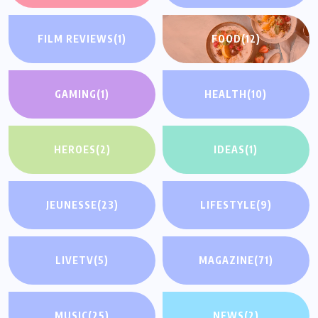
FILM REVIEWS
(1)
FOOD
(12)
GAMING
(1)
HEALTH
(10)
HEROES
(2)
IDEAS
(1)
JEUNESSE
(23)
LIFESTYLE
(9)
LIVETV
(5)
MAGAZINE
(71)
MUSIC
(25)
NEWS
(2)