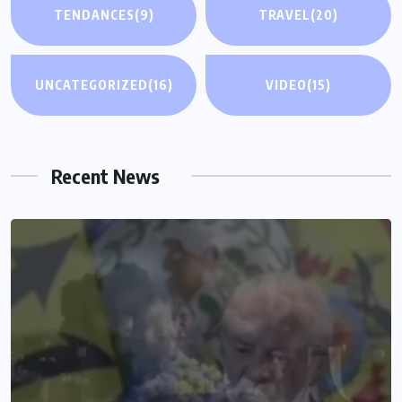
TENDANCES
(9)
TRAVEL
(20)
UNCATEGORIZED
(16)
VIDEO
(15)
Recent News