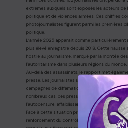
Parmi ces victimes, 162 journalistes ont perdu la v
extrêmes auxquels sont exposés les acteurs de la
politique et de violences armées. Ces chiffres c
photojournalistes figurent parmi les premières ci
politique.
L’année 2025 apparaît comme particulièrement meur
plus élevé enregistré depuis 2018. Cette hausse 
hostile au journalisme, marqué par la montée des 
l’autoritarisme dans plusieurs régions du monde.
Au-delà des assassinats, le rapport met égaleme
presse. Les journalistes sont confrontés à des v
campagnes de diffamation, à des poursuites judic
nombreux cas, ces pressions forcent des profess
l’autocensure, affaiblissant ainsi la production d’
Face à cette situation préoccupante, l’UNESCO ale
renforcement du contrôle des médias par des g