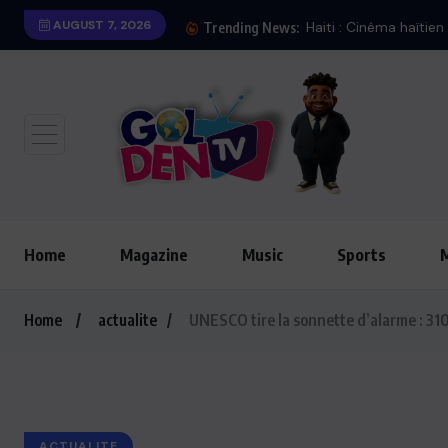
AUGUST 7, 2026
Haiti : Cinéma haïtien à Londres
Trending News:
Home
Magazine
Music
Sports
Home
actualite
UNESCO tire la sonnette d’alarme : 310
ACTUALITE