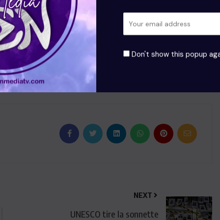
facteurs de répétition des crimes contre les journalistes, de
approfondie ni condamnation des responsables.
mécanismes de protection des journalistes, à garantir
utter activement contre l’impunité. Elle souligne qu’un
Don't show this popup aga
 un pilier fondamental des sociétés démocratiques,
é et au respect des droits humains.
NEXT
UNESCO tire la sonnette