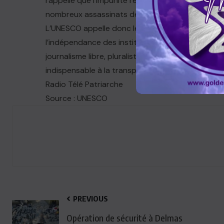
rappelle que l’impunité reste l’un des principaux 
nombreux assassinats demeurant sans enquête 
L’UNESCO appelle donc les États à renforcer les 
l’indépendance des institutions judiciaires et à l
journalisme libre, pluraliste et sécurisé demeure
indispensable à la transparence, à la redevabilit
Radio Télé Patriarche
Source : UNESCO
PREVIOUS
Opération de sécurité à Delmas