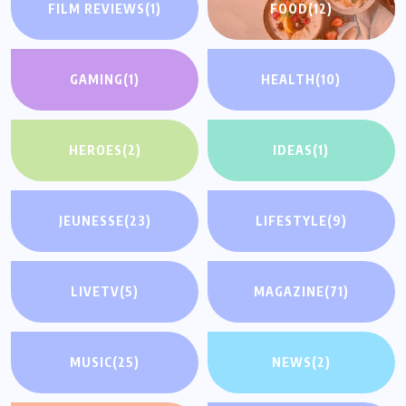
FILM REVIEWS
(1)
FOOD
(12)
GAMING
(1)
HEALTH
(10)
HEROES
(2)
IDEAS
(1)
JEUNESSE
(23)
LIFESTYLE
(9)
LIVETV
(5)
MAGAZINE
(71)
MUSIC
(25)
NEWS
(2)