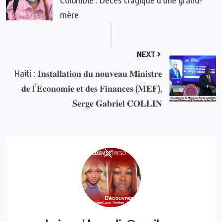
mère
NEXT
Haiti : 𝐈𝐧𝐬𝐭𝐚𝐥𝐥𝐚𝐭𝐢𝐨𝐧 𝐝𝐮 𝐧𝐨𝐮𝐯𝐞𝐚𝐮 𝐌𝐢𝐧𝐢𝐬𝐭𝐫𝐞
𝐝𝐞 𝐥’𝐄𝐜𝐨𝐧𝐨𝐦𝐢𝐞 𝐞𝐭 𝐝𝐞𝐬 𝐅𝐢𝐧𝐚𝐧𝐜𝐞𝐬 (𝐌𝐄𝐅),
𝐒𝐞𝐫𝐠𝐞 𝐆𝐚𝐛𝐫𝐢𝐞𝐥 𝐂𝐎𝐋𝐋𝐈𝐍