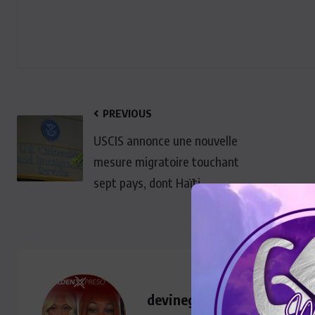
PREVIOUS
USCIS annonce une nouvelle
mesure migratoire touchant
sept pays, dont Haïti
devinegoldenmedia@gmail