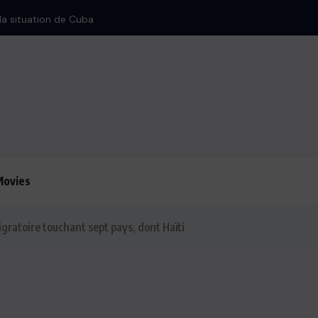
 la situation de Cuba
Movies
ratoire touchant sept pays, dont Haïti