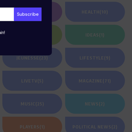
GAMING
(1)
HEALTH
(10)
in!
HEROES
(2)
IDEAS
(1)
JEUNESSE
(23)
LIFESTYLE
(9)
LIVETV
(5)
MAGAZINE
(71)
MUSIC
(25)
NEWS
(2)
PLAYERS
(1)
POLITICAL NEWS
(2)